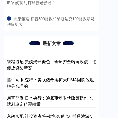
IP”如何同时打动新老影迷？
​忠泰策略 标普500指数和纳斯达克100指数期货
跌幅扩大
最新文章
钱程速配 美债光环褪色！全球资金转向欧债，德
债成避险新宠
抓牛网 贝森特：美联储考虑扩大FIMA回购池规
模是合理的
易宝配资 日本央行：通胀驱动取代政策操作 长
端利率定价逻辑重
京融实配 让投资者“午夜惊魂”的*ST益通遭深交