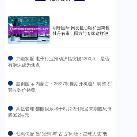
明珠国际 网友担心颐和园荷包
牡丹有毒，园方与专家这样说
​京融实配 电子行业推动沪指突破4200点，是否
有泡沫成为焦点
​鑫创国际 内蒙古：26/27制糖期开机糖厂调整 甜
菜收购价持稳
​高亿管理 猫眼娱乐将于8月22日派发末期股息每
股032港元
​创惠优配 当“光剑”与“古古”同场：星球大战“老